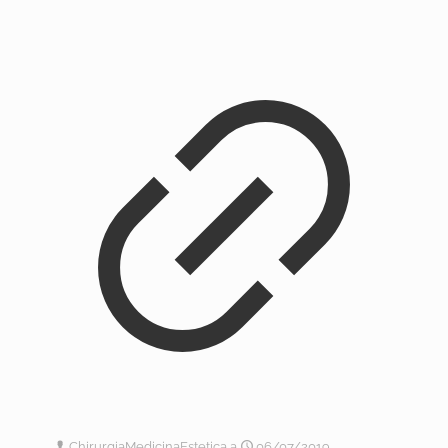
ChirurgiaMedicinaEstetica
a
06/07/2019