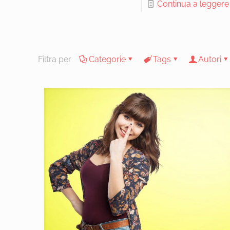
Continua a leggere
Filtra per
Categorie
Tags
Autori