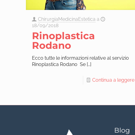
ChirurgiaMedicinaEstetica
a
18/09/2018
Rinoplastica
Rodano
Ecco tutte le informazioni relative al servizio
Rinoplastica Rodano Se
[…]
Continua a leggere
Blog