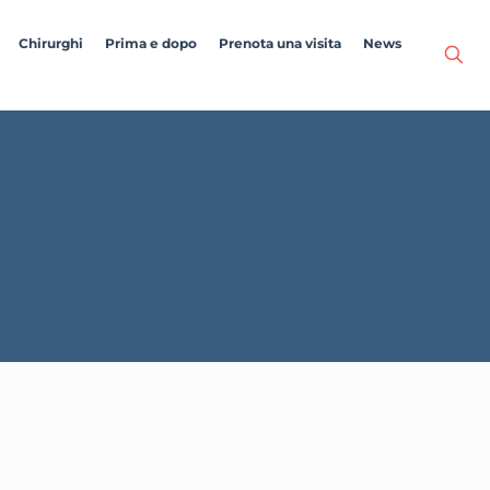
Chirurghi
Prima e dopo
Prenota una visita
News