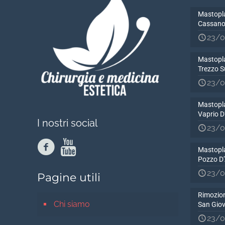
Mastopla
Cassano
23/0
Mastopla
Trezzo S
23/0
Mastopla
Vaprio 
I nostri social
23/0
Mastopla
Pozzo D
23/0
Pagine utili
Rimozion
Chi siamo
San Gio
23/0