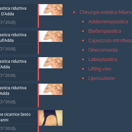
stica riduttiva
Chirurgia estetica Milan
 D’Adda
Addominoplastica
7/2025
Blefaroplastica
stica riduttiva
Capezzolo introfles
ull’Adda
7/2025
Ginecomastia
Labioplastica
stica riduttiva
D’Adda
Lifting viso
7/2025
Liposuzione
Mastopessi
stica riduttiva
’Adda
Mastoplastica addit
7/2025
Mastoplastica ridutt
e cicatrice Sesto
Otoplastica
vanni
Rinoplastica
7/2025