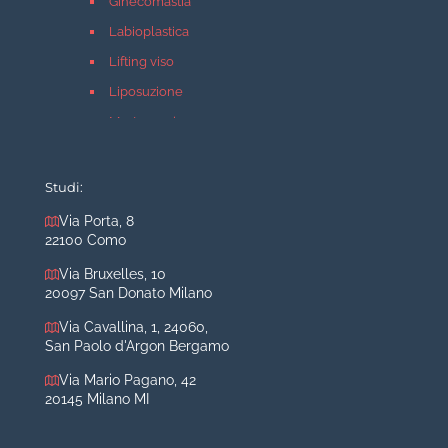
Ginecomastia
Labioplastica
Lifting viso
Liposuzione
Mastopessi
Mastoplastica additiva
Mastoplastica riduttiva
Studi:
Otoplastica
Via Porta, 8
22100 Como
Rinoplastica
Medicina estetica Milano
Via Bruxelles, 10
20097 San Donato Milano
Acido ialuronico viso
Via Cavallina, 1, 24060,
Aumento labbra
San Paolo d'Argon Bergamo
Botulino
Via Mario Pagano, 42
Filler
20145 Milano MI
Peeling chimico