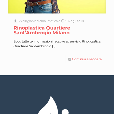
ChirurgiaMedicinaEstetica
a
18/09/2018
Rinoplastica Quartiere
Sant’Ambrogio Milano
Ecco tutte le informazioni relative al servizio Rinoplastica
Quartiere Sant’Ambrogio
[…]
Continua a leggere