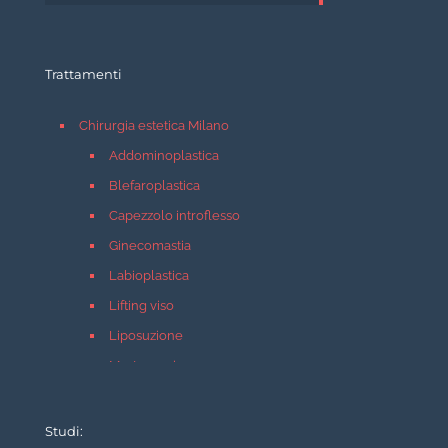
Trattamenti
Chirurgia estetica Milano
Addominoplastica
Blefaroplastica
Capezzolo introflesso
Ginecomastia
Labioplastica
Lifting viso
Liposuzione
Mastopessi
Mastoplastica additiva
Mastoplastica riduttiva
Studi: