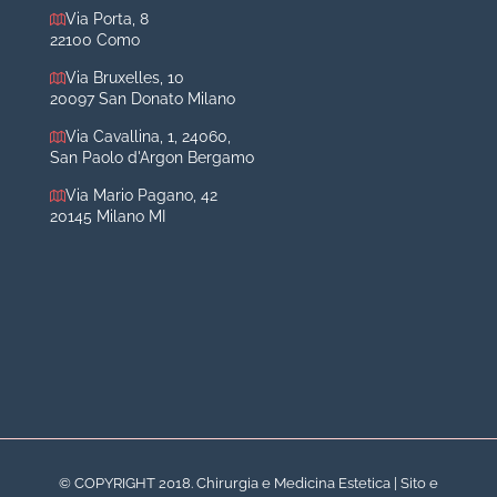
Otoplastica
Via Porta, 8
22100 Como
Rinoplastica
Medicina estetica Milano
Via Bruxelles, 10
20097 San Donato Milano
Acido ialuronico viso
Via Cavallina, 1, 24060,
Aumento labbra
San Paolo d'Argon Bergamo
Botulino
Via Mario Pagano, 42
Filler
20145 Milano MI
Peeling chimico
Rimozione cicatrici
Rimozione macchie
© COPYRIGHT 2018. Chirurgia e Medicina Estetica | Sito e