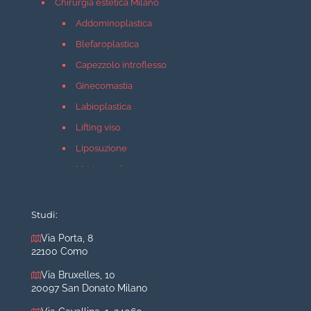
Chirurgia estetica Milano
Addominoplastica
Blefaroplastica
Capezzolo introflesso
Ginecomastia
Labioplastica
Lifting viso
Liposuzione
Mastopessi
Mastoplastica additiva
Mastoplastica riduttiva
Studi:
Otoplastica
Via Porta, 8
22100 Como
Rinoplastica
Medicina estetica Milano
Via Bruxelles, 10
20097 San Donato Milano
Acido ialuronico viso