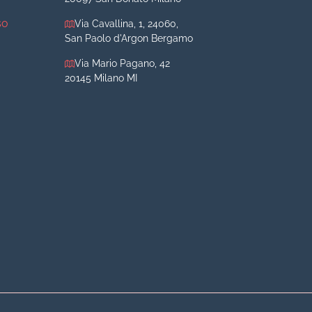
so
Via Cavallina, 1, 24060,
San Paolo d'Argon Bergamo
Via Mario Pagano, 42
20145 Milano MI
iva
iva
o
o