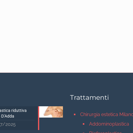
Trattamenti
stica riduttiva
Chirurgia estetica Milan
 D’Adda
Addominoplastica
7/2025