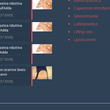
Blefaroplastica
stica riduttiva
Capezzolo introfles
ull’Adda
7/2025
Ginecomastia
Labioplastica
stica riduttiva
D’Adda
Lifting viso
7/2025
Liposuzione
Mastopessi
stica riduttiva
’Adda
Mastoplastica addit
7/2025
Mastoplastica ridutt
e cicatrice Sesto
Otoplastica
vanni
Rinoplastica
7/2025
Medicina estetica Milan
Acido ialuronico vis
Aumento labbra