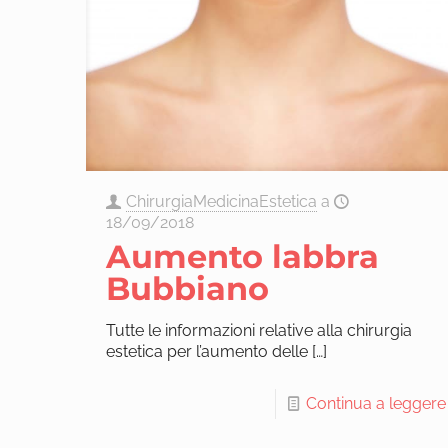
ChirurgiaMedicinaEstetica
a
18/09/2018
Aumento labbra
Bubbiano
Tutte le informazioni relative alla chirurgia
estetica per l’aumento delle
[…]
Continua a leggere