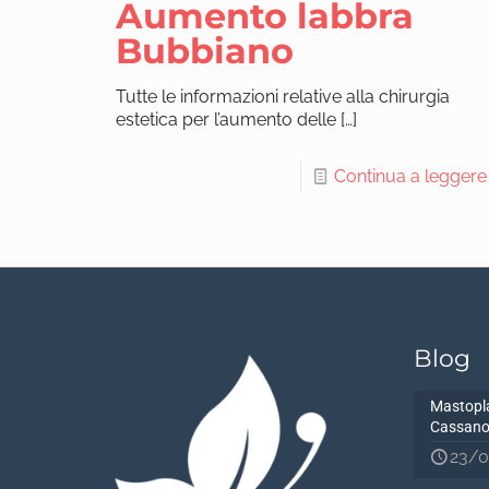
Aumento labbra
Bubbiano
Tutte le informazioni relative alla chirurgia
estetica per l’aumento delle
[…]
Continua a leggere
Blog
Mastopla
Cassano
23/0