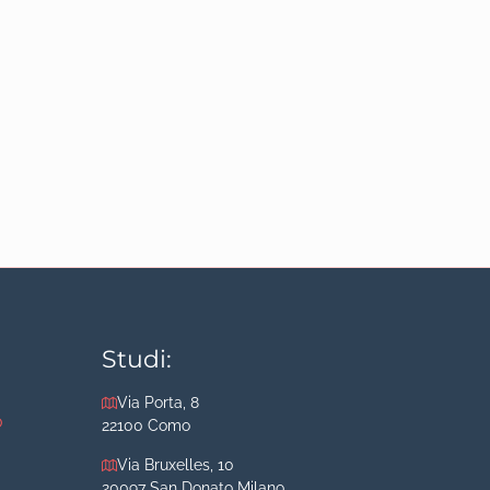
Studi:
Via Porta, 8
o
22100 Como
Via Bruxelles, 10
20097 San Donato Milano