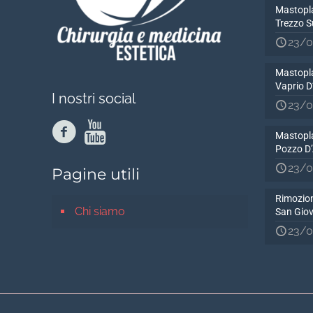
Mastopla
Trezzo S
23/0
Mastopla
Vaprio 
I nostri social
23/0
Mastopla
Pozzo D
23/0
Pagine utili
Rimozion
Chi siamo
San Gio
23/0