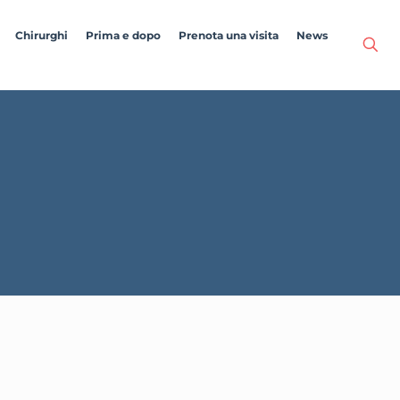
Chirurghi
Prima e dopo
Prenota una visita
News