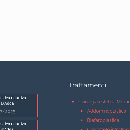
Trattamenti
stica riduttiva
Chirurgia estetica Milan
 D’Adda
Addominoplastica
7/2025
Blefaroplastica
stica riduttiva
Capezzolo introfles
ull’Adda