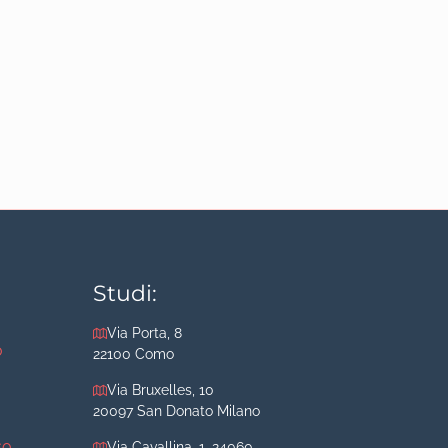
Studi:
Via Porta, 8
o
22100 Como
Via Bruxelles, 10
20097 San Donato Milano
so
Via Cavallina, 1, 24060,