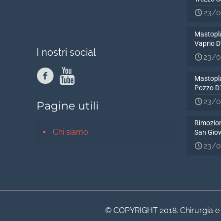
23/0
Mastopla
Vaprio 
I nostri social
23/0
Mastopla
Pozzo D
23/0
Pagine utili
Rimozion
Chi siamo
San Gio
23/0
© COPYRIGHT 2018. Chirurgia e Me