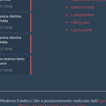
7/2025
Ginecomastia
Labioplastica
stica riduttiva
D’Adda
Lifting viso
7/2025
Liposuzione
Mastopessi
stica riduttiva
’Adda
Mastoplastica addit
7/2025
Mastoplastica ridutt
e cicatrice Sesto
Otoplastica
vanni
Rinoplastica
7/2025
Medicina estetica Milan
Acido ialuronico vis
Aumento labbra
Botulino
dicina Estetica | Sito e posizionamento realizzato dall’
Agen
Filler
Mappa del sito
|
Cookie e privacy policy