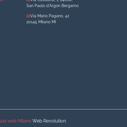
San Paolo d'Argon Bergamo
Via Mario Pagano, 42
20145 Milano MI
iva
iva
o
o
zia web Milano
Web Revolution.