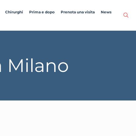
Chirurghi
Prima e dopo
Prenota una visita
News
a Milano