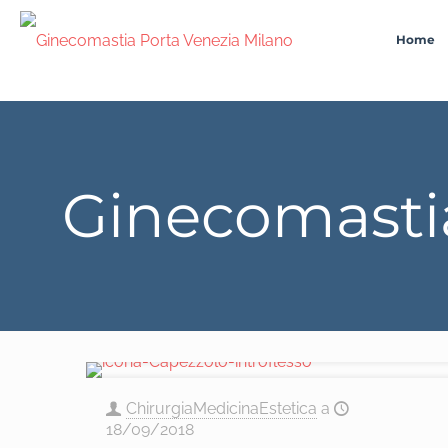
Home
Ginecomastia
ChirurgiaMedicinaEstetica
a
18/09/2018