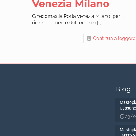
Venezia Milano
Ginecomastia Porta Venezia Milano, per il
rimodellamento del torace e
[…]
Continua a leggere
Blog
Mastopla
Cassano
23/0
Mastopla
Trezzo S