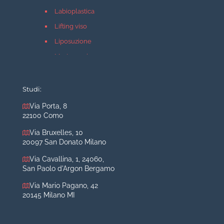
Labioplastica
Lifting viso
Liposuzione
Mastopessi
Mastoplastica additiva
Mastoplastica riduttiva
Studi:
Otoplastica
Via Porta, 8
22100 Como
Rinoplastica
Medicina estetica Milano
Via Bruxelles, 10
20097 San Donato Milano
Acido ialuronico viso
Via Cavallina, 1, 24060,
Aumento labbra
San Paolo d'Argon Bergamo
Botulino
Via Mario Pagano, 42
Filler
20145 Milano MI
Peeling chimico
Rimozione cicatrici