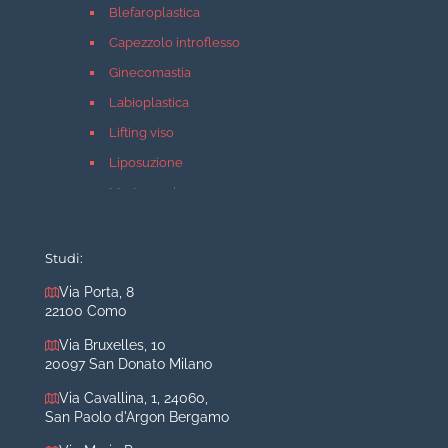
Blefaroplastica
Capezzolo introflesso
Ginecomastia
Labioplastica
Lifting viso
Liposuzione
Mastopessi
Mastoplastica additiva
Mastoplastica riduttiva
Studi:
Otoplastica
Via Porta, 8
22100 Como
Rinoplastica
Medicina estetica Milano
Via Bruxelles, 10
20097 San Donato Milano
Acido ialuronico viso
Via Cavallina, 1, 24060,
Aumento labbra
San Paolo d'Argon Bergamo
Botulino