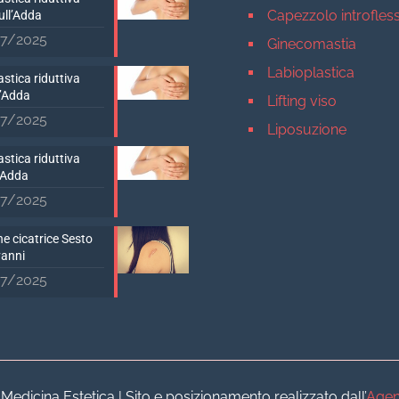
Capezzolo introfles
ull’Adda
7/2025
Ginecomastia
Labioplastica
stica riduttiva
D’Adda
Lifting viso
7/2025
Liposuzione
Mastopessi
stica riduttiva
’Adda
Mastoplastica addit
7/2025
Mastoplastica ridutt
e cicatrice Sesto
Otoplastica
vanni
Rinoplastica
7/2025
Medicina estetica Milan
Acido ialuronico vis
Aumento labbra
Botulino
dicina Estetica | Sito e posizionamento realizzato dall’
Agen