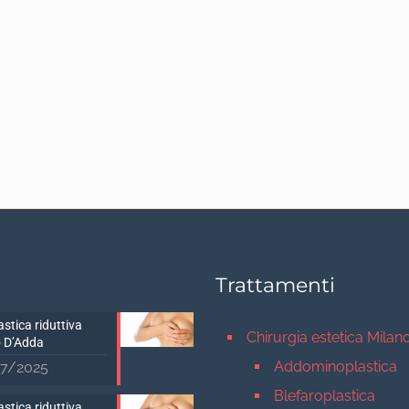
Trattamenti
stica riduttiva
Chirurgia estetica Milan
 D’Adda
Addominoplastica
7/2025
Blefaroplastica
stica riduttiva