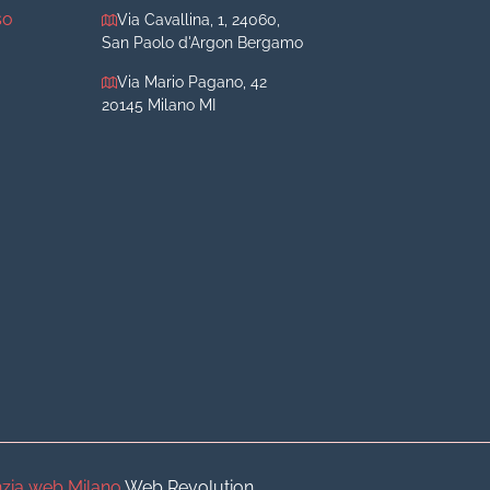
so
Via Cavallina, 1, 24060,
San Paolo d'Argon Bergamo
Via Mario Pagano, 42
20145 Milano MI
iva
iva
o
o
zia web Milano
Web Revolution.