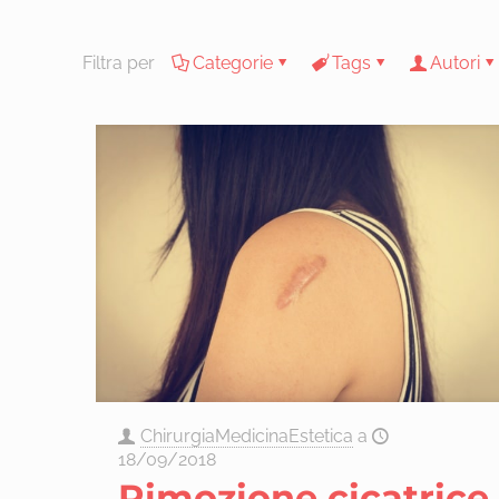
Filtra per
Categorie
Tags
Autori
ChirurgiaMedicinaEstetica
a
18/09/2018
Rimozione cicatrice