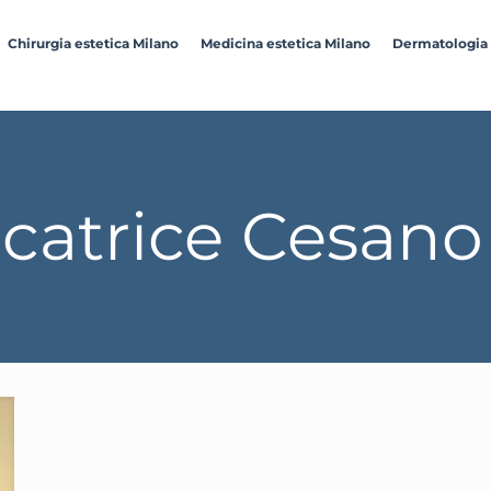
Chirurgia estetica Milano
Medicina estetica Milano
Dermatologia
icatrice Cesan