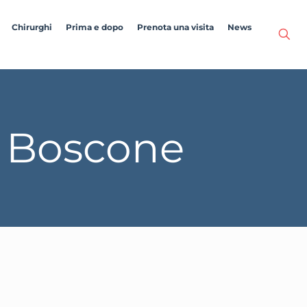
Chirurghi
Prima e dopo
Prenota una visita
News
o Boscone