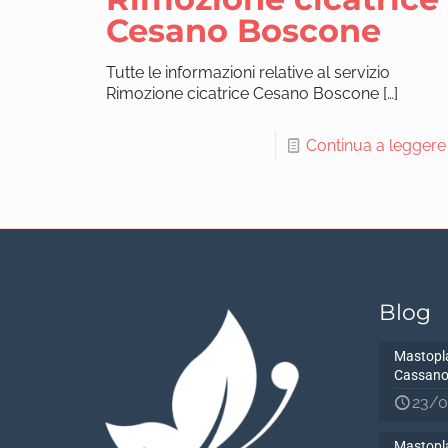
Cesano Boscone
Tutte le informazioni relative al servizio
Rimozione cicatrice Cesano Boscone
[…]
Continua a leggere
Blog
Mastopla
Cassano
23/0
Mastopla