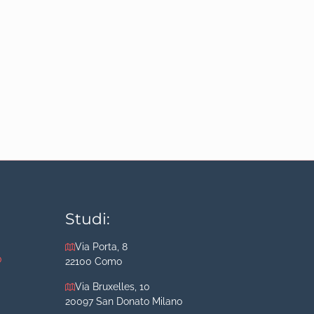
Studi:
Via Porta, 8
o
22100 Como
Via Bruxelles, 10
20097 San Donato Milano