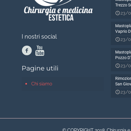
Trezzo S
23/0
Mastopla
Vaprio 
I nostri social
23/0
Mastopla
Pozzo D
23/0
Pagine utili
Rimozion
Chi siamo
San Gio
23/0
© COPYRIGHT 2018. Chirurgia e Me