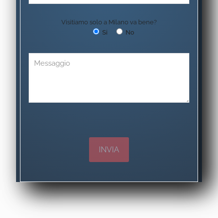
Visitiamo solo a Milano va bene?
Si
No