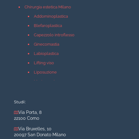
Chirurgia estetica Milano
Addominoplastica
Blefaroplastica
Capezzolo introflesso
Ginecomastia
Labioplastica
Lifting viso
Liposuzione
Mastopessi
Mastoplastica additiva
Mastoplastica riduttiva
Studi:
Otoplastica
Via Porta, 8
22100 Como
Rinoplastica
Medicina estetica Milano
Via Bruxelles, 10
20097 San Donato Milano
Acido ialuronico viso