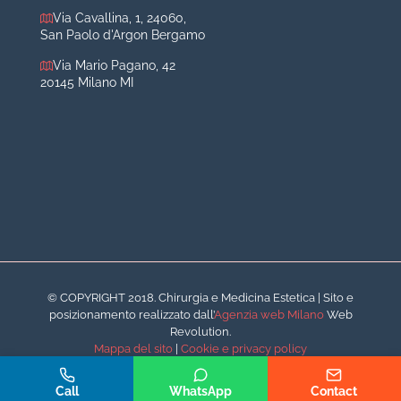
Via Cavallina, 1, 24060,
Aumento labbra
San Paolo d'Argon Bergamo
Botulino
Via Mario Pagano, 42
Filler
20145 Milano MI
Peeling chimico
Rimozione cicatrici
Rimozione macchie
© COPYRIGHT 2018. Chirurgia e Medicina Estetica | Sito e
posizionamento realizzato dall’
Agenzia web Milano
Web
Revolution.
Mappa del sito
|
Cookie e privacy policy
Telefono
Whatsapp
Call
WhatsApp
Contact