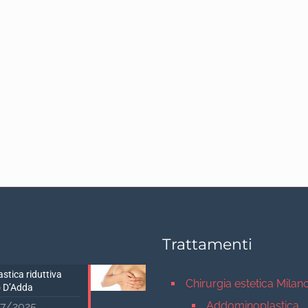
Trattamenti
stica riduttiva
Chirurgia estetica Milan
 D’Adda
Addominoplastica
7/2025