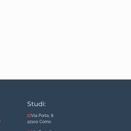
Studi:
Via Porta, 8
o
22100 Como