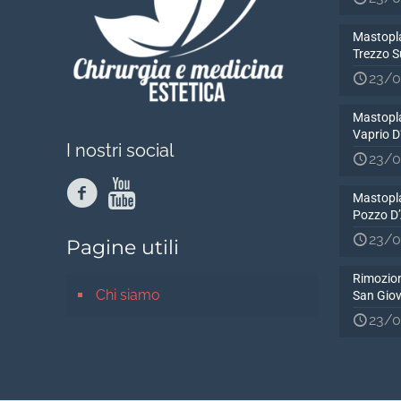
Mastopla
Trezzo S
23/0
Mastopla
Vaprio 
I nostri social
23/0
Mastopla
Pozzo D
23/0
Pagine utili
Rimozion
Chi siamo
San Gio
23/0