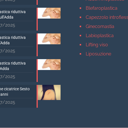
Blefaroplastica
stica riduttiva
Capezzolo introfles
ull’Adda
7/2025
Ginecomastia
Labioplastica
stica riduttiva
D’Adda
Lifting viso
7/2025
Liposuzione
Mastopessi
stica riduttiva
’Adda
Mastoplastica addit
7/2025
Mastoplastica ridutt
e cicatrice Sesto
Otoplastica
vanni
Rinoplastica
7/2025
Medicina estetica Milan
Acido ialuronico vis
Aumento labbra