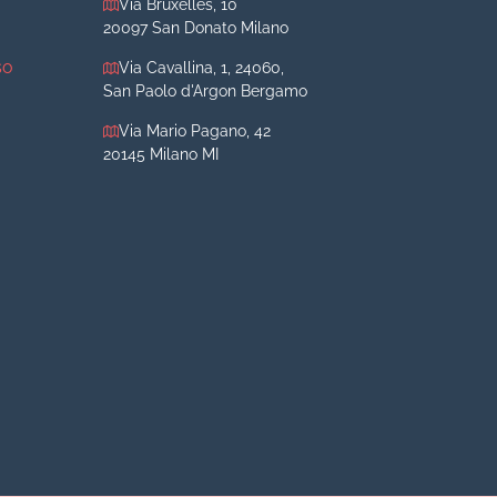
Via Bruxelles, 10
20097 San Donato Milano
so
Via Cavallina, 1, 24060,
San Paolo d'Argon Bergamo
Via Mario Pagano, 42
20145 Milano MI
iva
iva
o
o