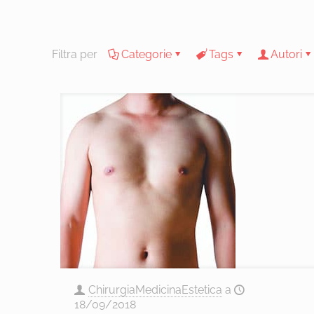
Filtra per
Categorie
Tags
Autori
ChirurgiaMedicinaEstetica
a
18/09/2018