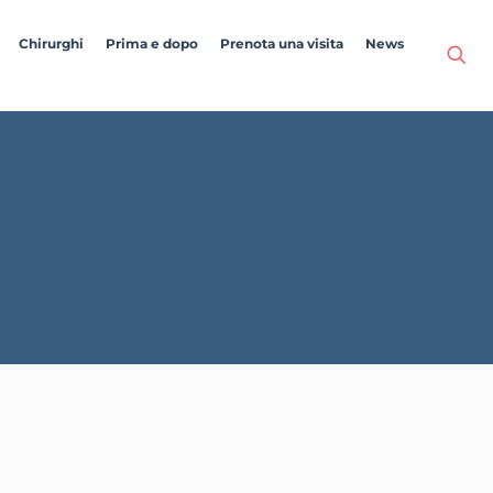
Chirurghi
Prima e dopo
Prenota una visita
News