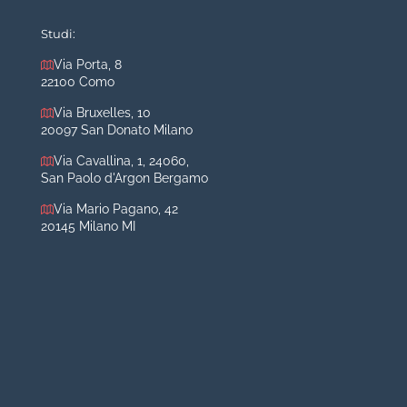
Mastoplastica additiva
Mastoplastica riduttiva
Studi:
Otoplastica
Via Porta, 8
22100 Como
Rinoplastica
Medicina estetica Milano
Via Bruxelles, 10
20097 San Donato Milano
Acido ialuronico viso
Via Cavallina, 1, 24060,
Aumento labbra
San Paolo d'Argon Bergamo
Botulino
Via Mario Pagano, 42
Filler
20145 Milano MI
Peeling chimico
Rimozione cicatrici
Rimozione macchie