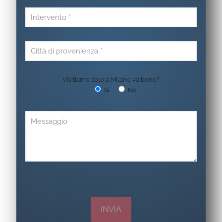
Visitiamo solo a Milano va bene?
Si
No