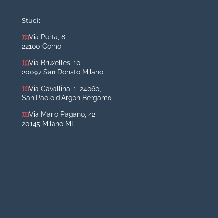
Mastoplastica additiva
Mastoplastica riduttiva
Studi:
Otoplastica
Via Porta, 8
22100 Como
Rinoplastica
Medicina estetica Milano
Via Bruxelles, 10
20097 San Donato Milano
Acido ialuronico viso
Via Cavallina, 1, 24060,
Aumento labbra
San Paolo d'Argon Bergamo
Botulino
Via Mario Pagano, 42
Filler
20145 Milano MI
Peeling chimico
Rimozione cicatrici
Rimozione macchie