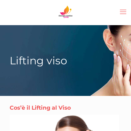
Lifting viso
Cos’è il Lifting al Viso