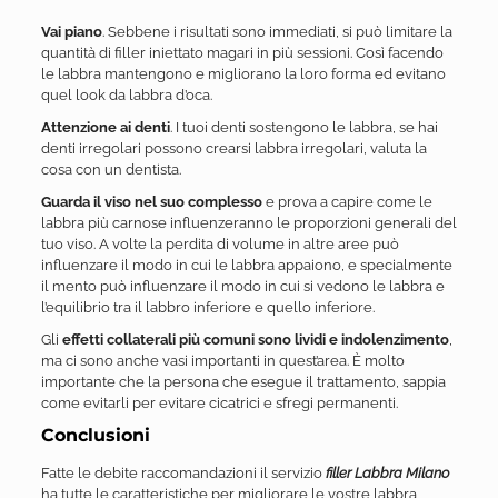
Vai piano
. Sebbene i risultati sono immediati, si può limitare la
quantità di filler iniettato magari in più sessioni. Così facendo
le labbra mantengono e migliorano la loro forma ed evitano
quel look da labbra d’oca.
Attenzione ai denti
. I tuoi denti sostengono le labbra, se hai
denti irregolari possono crearsi labbra irregolari, valuta la
cosa con un dentista.
Guarda il viso nel suo complesso
e prova a capire come le
labbra più carnose influenzeranno le proporzioni generali del
tuo viso. A volte la perdita di volume in altre aree può
influenzare il modo in cui le labbra appaiono, e specialmente
il mento può influenzare il modo in cui si vedono le labbra e
l’equilibrio tra il labbro inferiore e quello inferiore.
Gli
effetti collaterali più comuni sono lividi e indolenzimento
,
ma ci sono anche vasi importanti in quest’area. È molto
importante che la persona che esegue il trattamento, sappia
come evitarli per evitare cicatrici e sfregi permanenti.
Conclusioni
Fatte le debite raccomandazioni il servizio
filler Labbra Milano
ha tutte le caratteristiche per migliorare le vostre labbra