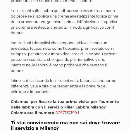
procedura, che riduce notevolmente il dolore.
Le iniezioni sulle labbra quindi, possono essere rese meno
dolorose se si applica una crema anestetizzante topica prima
della procedura. 20, 30 minuti prima dell’iniezione, si applica
una crema anestetica, che aiuta in modo significativo con il
dolore.
Inoltre, tutti i riempitivi che vengono utilizzati hanno un
anestetico locale, noto come lidocaina, premiscelato con i
riempitivi per aiutare a intorpidire l’area di iniezione. I pazienti
possono riscontrare che, quando più riempitivo viene
iniettato nelle labbra, è meno probabile che sentano il
dolore.
Infine, chi sta facendo le iniezioni nelle labbra, fa un’enorme
differenza, vale a dire che l’esperienza e la bravura del
chirurgo è importante.
Chiamaci per fissare la tua prima visita per l’aumento
delle labbra con il servizio Filler Labbra Milano?
Chiama ora il numero
0297137199
!
Ti stai convincendo ma non sai dove trovare
il servizio a Milano?