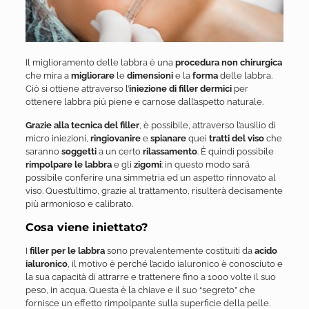
Il miglioramento delle labbra è una
procedura non chirurgica
che mira a
migliorare
le
dimensioni
e la
forma
delle labbra.
Ciò si ottiene attraverso l’
iniezione di filler dermici
per
ottenere labbra più piene e carnose dall’aspetto naturale.
Grazie alla tecnica del filler
, è possibile, attraverso l’ausilio di
micro iniezioni,
ringiovanire
e
spianare
quei
tratti del viso
che
saranno
soggetti
a un certo
rilassamento
. È quindi possibile
rimpolpare le labbra
e gli
zigomi
: in questo modo sarà
possibile conferire una simmetria ed un aspetto rinnovato al
viso. Quest’ultimo, grazie al trattamento, risulterà decisamente
più armonioso e calibrato.
Cosa viene iniettato?
I
filler per le labbra
sono prevalentemente costituiti da
acido
ialuronico
, il motivo è perché l’acido ialuronico è conosciuto e
la sua capacità di attrarre e trattenere fino a 1000 volte il suo
peso, in acqua. Questa è la chiave e il suo “segreto” che
fornisce un effetto rimpolpante sulla superficie della pelle.