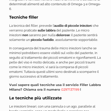
determinati alimenti ad alto contenuto di Omega-3 e Omega-
6.
Tecniche filler
La tecnica del filler, prevede l’
ausilio di piccole iniezion
i che
verranno praticate
sulle labbra
del paziente. Le micro
iniezioni
non
saranno per nulla
dolorose
: il paziente sentirà
solamente un
piccolo fastidio
, assolutamente sopportabile.
In conseguenza del trauma delle micro iniezioni (anche se
minimo) potrebbero essere visibili sul volto del paziente, in
seguito al trattamento dei piccoli ematomi e rigonfiamenti. La
pelle del viso è molto delicata, e anche per piccoli traumi
come le micro iniezioni, vi sarà la comparsa di piccoli
ematomi. Tuttavia questi ultimi sono destinati a scomparire il
giorno successivo al trattamento.
Vuoi sapere quali tecniche usa il servizio Filler Labbra
Milano? Chiama ora il numero
0297137199
!
Le tecniche più utilizzate
Le iniezioni lineari, con una cannula o un ago, parallele al