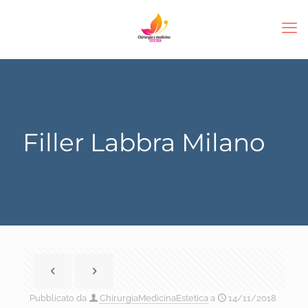
Filler Labbra Milano
Pubblicato da
ChirurgiaMedicinaEstetica
a
14/11/2018