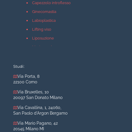
Capezzolo introflesso
Ginecomastia
Labioplastica
Lifting viso
Liposuzione
Mastopessi
Mastoplastica additiva
Mastoplastica riduttiva
Studi:
Otoplastica
Via Porta, 8
22100 Como
Rinoplastica
Medicina estetica Milano
Via Bruxelles, 10
20097 San Donato Milano
Acido ialuronico viso
Via Cavallina, 1, 24060,
Aumento labbra
San Paolo d'Argon Bergamo
Botulino
Via Mario Pagano, 42
Filler
20145 Milano MI