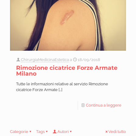
ChirurgiaMedicinaEstetica
a
18/09/2018
Rimozione cicatrice Forze Armate
Milano
Tutte le informazioni relative al servizio Rimozione
cicatrice Forze Armate
[…]
Continua a leggere
Categorie
Tags
Autori
Vedi tutto