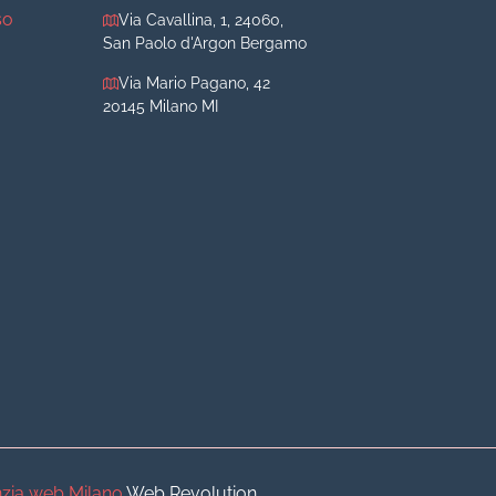
so
Via Cavallina, 1, 24060,
San Paolo d'Argon Bergamo
Via Mario Pagano, 42
20145 Milano MI
iva
iva
o
o
zia web Milano
Web Revolution.