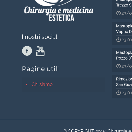
Trezzo S
23/0
Mastopla
Vaprio 
I nostri social
23/0
Mastopla
Pozzo D
23/0
Pagine utili
Rimozion
Chi siamo
San Gio
23/0
© COPYRIGHT 2018. Chirurgia e Me