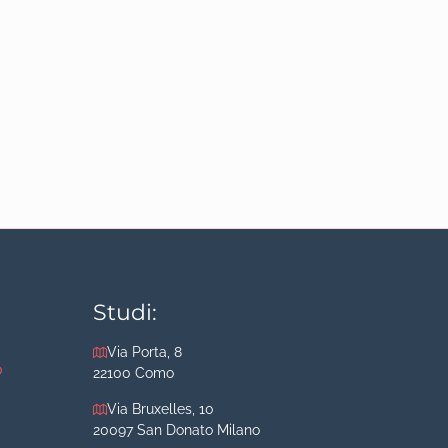
Studi:
Via Porta, 8
o
22100 Como
Via Bruxelles, 10
20097 San Donato Milano