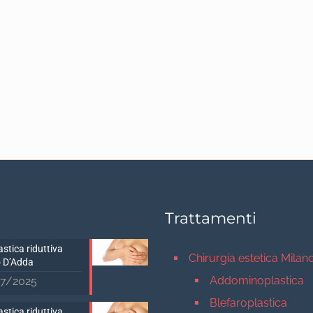
Trattamenti
stica riduttiva
Chirurgia estetica Milan
 D’Adda
Addominoplastica
7/2025
Blefaroplastica
stica riduttiva