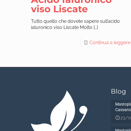
viso Liscate
Tutto quello che dovete sapere sull’acido
ialuronico viso Liscate Molto
[…]
Continua a leggere
Blog
Mastopla
Cassano
23/0
Mastopla