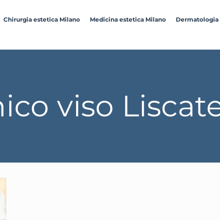
Chirurgia estetica Milano
Medicina estetica Milano
Dermatologia
ico viso Liscat