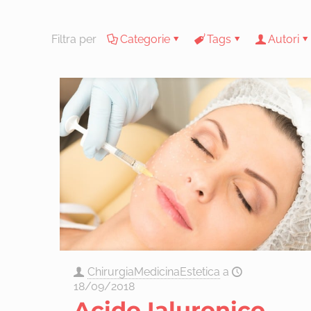
Filtra per
Categorie
Tags
Autori
ChirurgiaMedicinaEstetica
a
18/09/2018
Acido Ialuronico