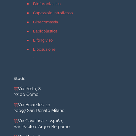
Blefaroplastica
Capezzolo introflesso
Ginecomastia
Labioplastica
Lifting viso
Liposuzione
Mastopessi
Mastoplastica additiva
Mastoplastica riduttiva
Studi:
Otoplastica
Via Porta, 8
22100 Como
Rinoplastica
Medicina estetica Milano
Via Bruxelles, 10
20097 San Donato Milano
Acido ialuronico viso
Via Cavallina, 1, 24060,
Aumento labbra
San Paolo d'Argon Bergamo
Botulino