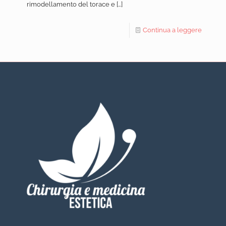
rimodellamento del torace e
[…]
Continua a leggere