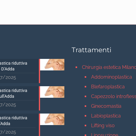
Trattamenti
stica riduttiva
Chirurgia estetica Milan
 D’Adda
Addominoplastica
7/2025
Blefaroplastica
stica riduttiva
Capezzolo introfles
ull’Adda
7/2025
Ginecomastia
Labioplastica
stica riduttiva
D’Adda
Lifting viso
7/2025
Liposuzione