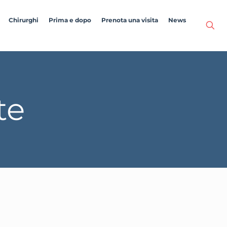
Chirurghi
Prima e dopo
Prenota una visita
News
te