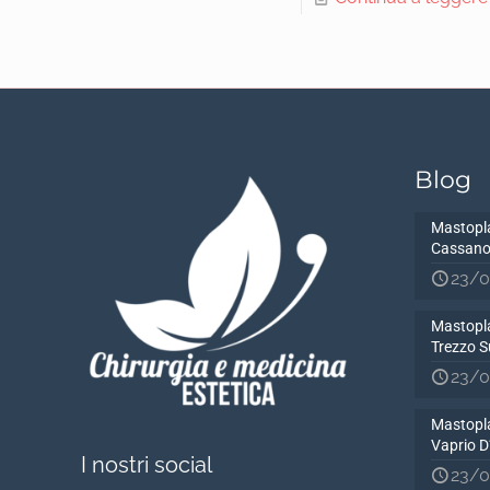
Blog
Mastopla
Cassano
23/0
Mastopla
Trezzo S
23/0
Mastopla
Vaprio 
I nostri social
23/0