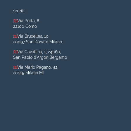
Mastoplastica additiva
Mastoplastica riduttiva
Studi:
Otoplastica
Via Porta, 8
22100 Como
Rinoplastica
Medicina estetica Milano
Via Bruxelles, 10
20097 San Donato Milano
Acido ialuronico viso
Via Cavallina, 1, 24060,
Aumento labbra
San Paolo d'Argon Bergamo
Botulino
Via Mario Pagano, 42
Filler
20145 Milano MI
Peeling chimico
Rimozione cicatrici
Rimozione macchie