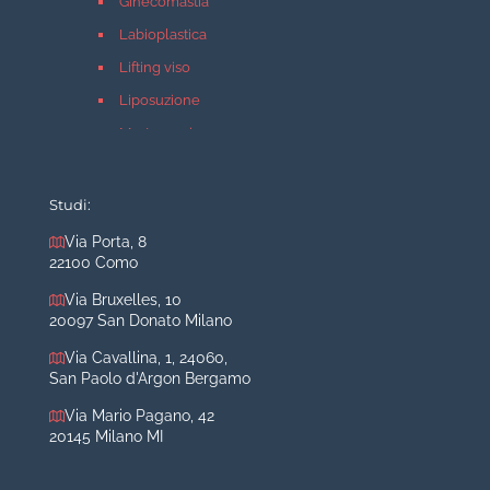
Ginecomastia
Labioplastica
Lifting viso
Liposuzione
Mastopessi
Mastoplastica additiva
Mastoplastica riduttiva
Studi:
Otoplastica
Via Porta, 8
22100 Como
Rinoplastica
Medicina estetica Milano
Via Bruxelles, 10
20097 San Donato Milano
Acido ialuronico viso
Via Cavallina, 1, 24060,
Aumento labbra
San Paolo d'Argon Bergamo
Botulino
Via Mario Pagano, 42
Filler
20145 Milano MI
Peeling chimico