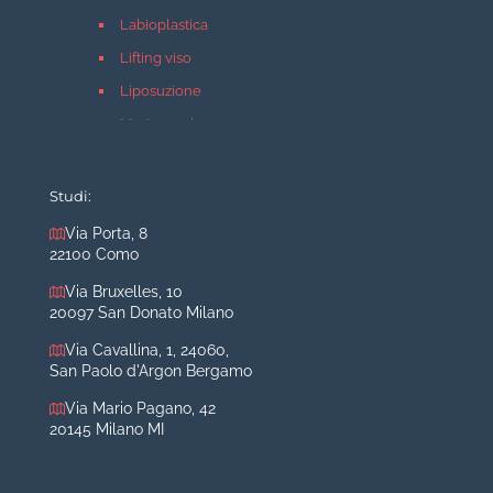
Labioplastica
Lifting viso
Liposuzione
Mastopessi
Mastoplastica additiva
Mastoplastica riduttiva
Studi:
Otoplastica
Via Porta, 8
22100 Como
Rinoplastica
Medicina estetica Milano
Via Bruxelles, 10
20097 San Donato Milano
Acido ialuronico viso
Via Cavallina, 1, 24060,
Aumento labbra
San Paolo d'Argon Bergamo
Botulino
Via Mario Pagano, 42
Filler
20145 Milano MI
Peeling chimico
Rimozione cicatrici