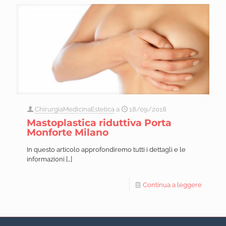
ChirurgiaMedicinaEstetica
a
18/09/2018
Mastoplastica riduttiva Porta
Monforte Milano
In questo articolo approfondiremo tutti i dettagli e le
informazioni
[…]
Continua a leggere