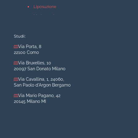
Liposuzione
Mastopessi
Mastoplastica additiva
Mastoplastica riduttiva
Studi:
Otoplastica
Via Porta, 8
22100 Como
Rinoplastica
Medicina estetica Milano
Via Bruxelles, 10
20097 San Donato Milano
Acido ialuronico viso
Via Cavallina, 1, 24060,
Aumento labbra
San Paolo d'Argon Bergamo
Botulino
Via Mario Pagano, 42
Filler
20145 Milano MI
Peeling chimico
Rimozione cicatrici
Rimozione macchie