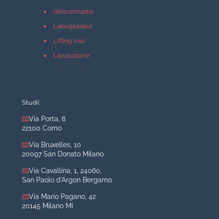
Ginecomastia
Labioplastica
Lifting viso
Liposuzione
Mastopessi
Mastoplastica additiva
Mastoplastica riduttiva
Studi:
Otoplastica
Via Porta, 8
22100 Como
Rinoplastica
Medicina estetica Milano
Via Bruxelles, 10
20097 San Donato Milano
Acido ialuronico viso
Via Cavallina, 1, 24060,
Aumento labbra
San Paolo d'Argon Bergamo
Botulino
Via Mario Pagano, 42
Filler
20145 Milano MI
Peeling chimico