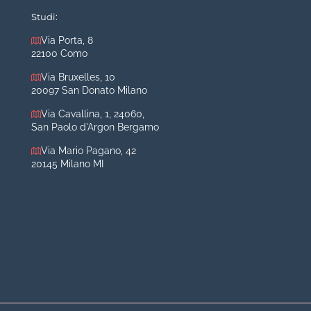
Mastoplastica riduttiva
Studi:
Otoplastica
Via Porta, 8
22100 Como
Rinoplastica
Medicina estetica Milano
Via Bruxelles, 10
20097 San Donato Milano
Acido ialuronico viso
Via Cavallina, 1, 24060,
Aumento labbra
San Paolo d'Argon Bergamo
Botulino
Via Mario Pagano, 42
Filler
20145 Milano MI
Peeling chimico
Rimozione cicatrici
Rimozione macchie