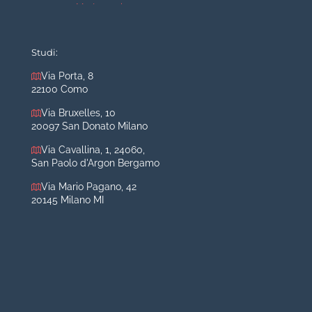
Mastopessi
Mastoplastica additiva
Mastoplastica riduttiva
Studi:
Otoplastica
Via Porta, 8
22100 Como
Rinoplastica
Medicina estetica Milano
Via Bruxelles, 10
20097 San Donato Milano
Acido ialuronico viso
Via Cavallina, 1, 24060,
Aumento labbra
San Paolo d'Argon Bergamo
Botulino
Via Mario Pagano, 42
Filler
20145 Milano MI
Peeling chimico
Rimozione cicatrici
Rimozione macchie