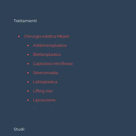
Trattamenti
Chirurgia estetica Milano
Addominoplastica
Blefaroplastica
Capezzolo introflesso
Ginecomastia
Labioplastica
Lifting viso
Liposuzione
Mastopessi
Mastoplastica additiva
Mastoplastica riduttiva
Studi: