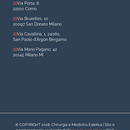
Otoplastica
Via Porta, 8
22100 Como
Rinoplastica
Medicina estetica Milano
Via Bruxelles, 10
20097 San Donato Milano
Acido ialuronico viso
Via Cavallina, 1, 24060,
Aumento labbra
San Paolo d'Argon Bergamo
Botulino
Via Mario Pagano, 42
Filler
20145 Milano MI
Peeling chimico
Rimozione cicatrici
Rimozione macchie
© COPYRIGHT 2018. Chirurgia e Medicina Estetica | Sito e