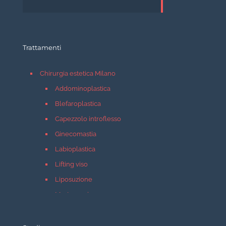
Trattamenti
Chirurgia estetica Milano
Addominoplastica
Blefaroplastica
Capezzolo introflesso
Ginecomastia
Labioplastica
Lifting viso
Liposuzione
Mastopessi
Mastoplastica additiva
Mastoplastica riduttiva