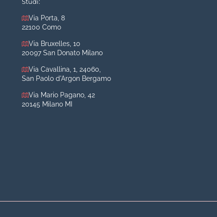
Studi:
Otoplastica
Via Porta, 8
22100 Como
Rinoplastica
Medicina estetica Milano
Via Bruxelles, 10
20097 San Donato Milano
Acido ialuronico viso
Via Cavallina, 1, 24060,
Aumento labbra
San Paolo d'Argon Bergamo
Botulino
Via Mario Pagano, 42
Filler
20145 Milano MI
Peeling chimico
Rimozione cicatrici
Rimozione macchie