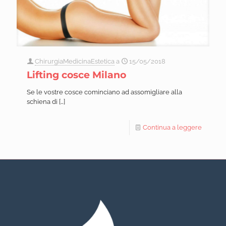
ChirurgiaMedicinaEstetica
a
15/05/2018
Lifting cosce Milano
Se le vostre cosce cominciano ad assomigliare alla
schiena di
[…]
Continua a leggere