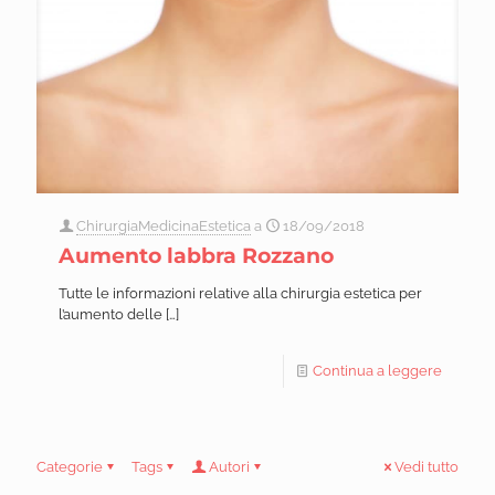
ChirurgiaMedicinaEstetica
a
18/09/2018
Aumento labbra Rozzano
Tutte le informazioni relative alla chirurgia estetica per
l’aumento delle
[…]
Continua a leggere
Categorie
Tags
Autori
Vedi tutto