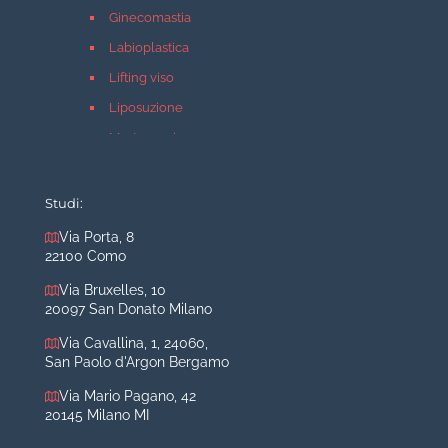
Ginecomastia
Labioplastica
Lifting viso
Liposuzione
Mastopessi
Mastoplastica additiva
Mastoplastica riduttiva
Studi:
Otoplastica
Via Porta, 8
22100 Como
Rinoplastica
Medicina estetica Milano
Via Bruxelles, 10
20097 San Donato Milano
Acido ialuronico viso
Via Cavallina, 1, 24060,
Aumento labbra
San Paolo d'Argon Bergamo
Botulino
Via Mario Pagano, 42
Filler
20145 Milano MI
Peeling chimico