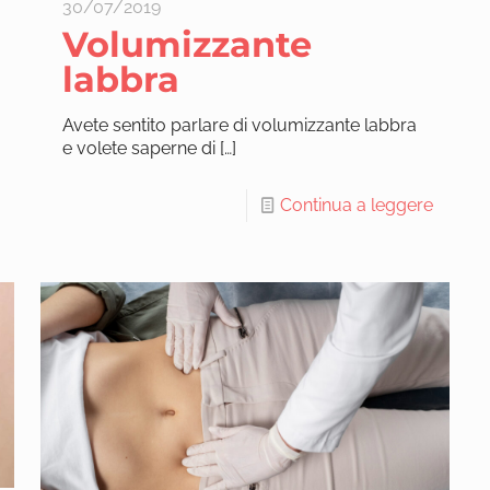
30/07/2019
Volumizzante
labbra
Avete sentito parlare di volumizzante labbra
e volete saperne di
[…]
Continua a leggere