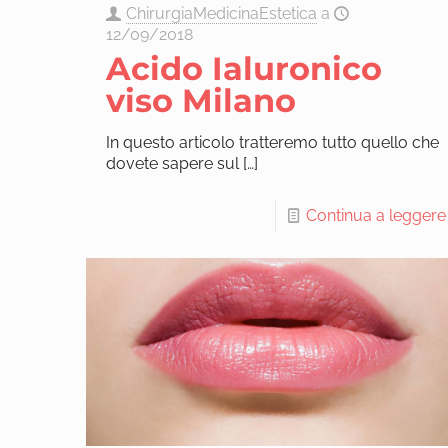
ChirurgiaMedicinaEstetica
a
12/09/2018
Acido Ialuronico
viso Milano
In questo articolo tratteremo tutto quello che
dovete sapere sul
[…]
Continua a leggere