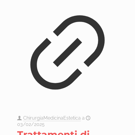
ChirurgiaMedicinaEstetica
a
03/02/2025
Trattamenti di