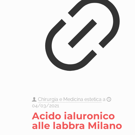
Chirurgia e Medicina estetica
a
04/03/2021
Acido ialuronico
alle labbra Milano