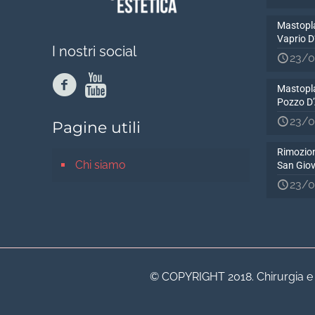
Mastopla
Vaprio 
I nostri social
23/0
Mastopla
Pozzo D
23/0
Pagine utili
Rimozion
Chi siamo
San Gio
23/0
© COPYRIGHT 2018. Chirurgia e Me