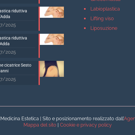
Labioplastica
stica riduttiva
D’Adda
Lifting viso
7/2025
Liposuzione
Mastopessi
stica riduttiva
’Adda
Mastoplastica addit
7/2025
Mastoplastica ridutt
e cicatrice Sesto
Otoplastica
vanni
Rinoplastica
7/2025
Medicina estetica Milan
Acido ialuronico vis
Aumento labbra
Botulino
dicina Estetica | Sito e posizionamento realizzato dall’
Agen
Filler
Mappa del sito
|
Cookie e privacy policy
Peeling chimico