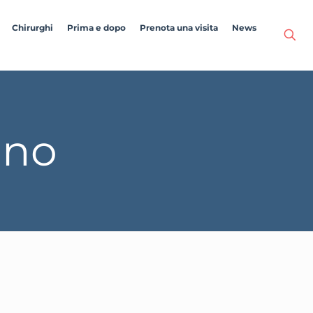
Chirurghi
Prima e dopo
Prenota una visita
News
ano