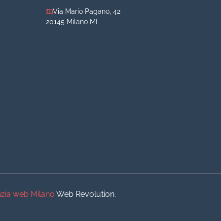
Via Mario Pagano, 42
20145 Milano MI
iva
iva
o
o
zia web Milano
Web Revolution.