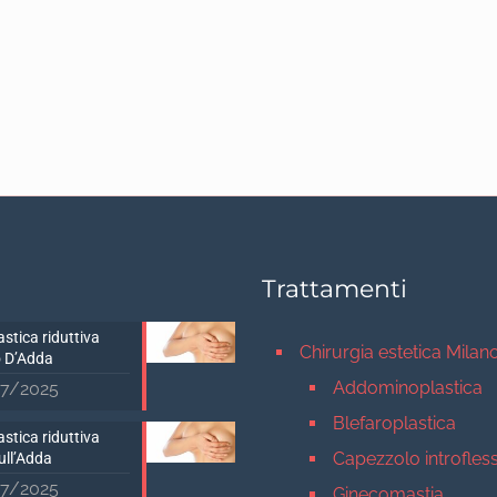
Trattamenti
stica riduttiva
Chirurgia estetica Milan
 D’Adda
Addominoplastica
7/2025
Blefaroplastica
stica riduttiva
Capezzolo introfles
ull’Adda
7/2025
Ginecomastia