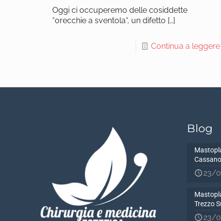
Oggi ci occuperemo delle cosiddette
“orecchie a sventola“, un difetto
[…]
Continua a leggere
Blog
Mastopla
Cassano
23/0
Mastopla
Trezzo S
23/0