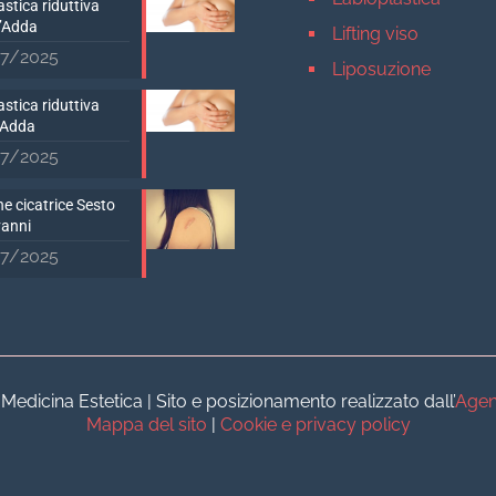
stica riduttiva
D’Adda
Lifting viso
7/2025
Liposuzione
Mastopessi
stica riduttiva
’Adda
Mastoplastica addit
7/2025
Mastoplastica ridutt
e cicatrice Sesto
Otoplastica
vanni
Rinoplastica
7/2025
Medicina estetica Milan
Acido ialuronico vis
Aumento labbra
Botulino
dicina Estetica | Sito e posizionamento realizzato dall’
Agen
Filler
Mappa del sito
|
Cookie e privacy policy
Peeling chimico
Rimozione cicatrici