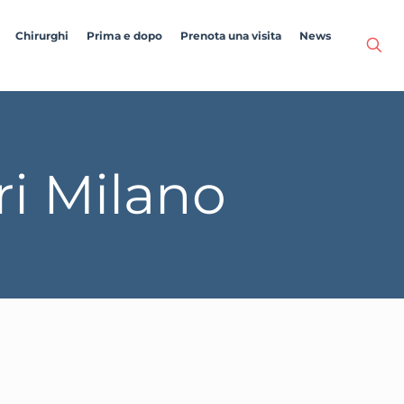
Chirurghi
Prima e dopo
Prenota una visita
News
ri Milano