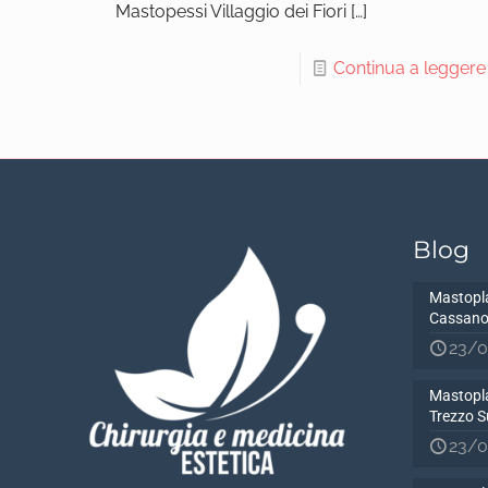
Mastopessi Villaggio dei Fiori
[…]
Continua a leggere
Blog
Mastopla
Cassano
23/0
Mastopla
Trezzo S
23/0