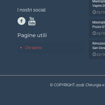
Mastopla
Vaprio 
I nostri social
23/0
Mastopla
Pozzo D
23/0
Pagine utili
Rimozion
Chi siamo
San Gio
23/0
© COPYRIGHT 2018. Chirurgia e Me