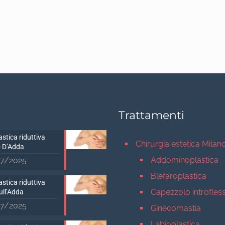
Trattamenti
stica riduttiva
Chirurgia estetica Milan
 D’Adda
Addominoplastica
7/2025
Blefaroplastica
stica riduttiva
Capezzolo introfles
ull’Adda
7/2025
Ginecomastia
Labioplastica