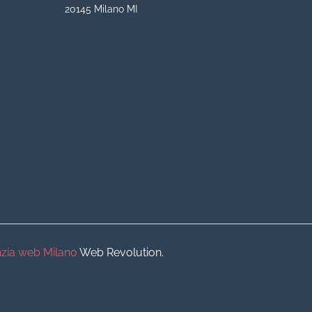
20145 Milano MI
iva
iva
o
o
zia web Milano
Web Revolution.