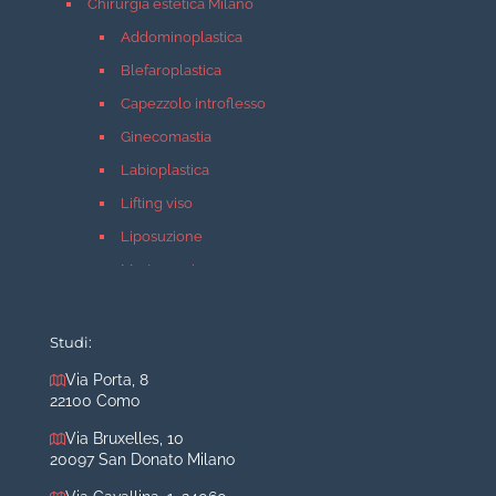
Chirurgia estetica Milano
Addominoplastica
Blefaroplastica
Capezzolo introflesso
Ginecomastia
Labioplastica
Lifting viso
Liposuzione
Mastopessi
Mastoplastica additiva
Mastoplastica riduttiva
Studi:
Otoplastica
Via Porta, 8
22100 Como
Rinoplastica
Medicina estetica Milano
Via Bruxelles, 10
20097 San Donato Milano
Acido ialuronico viso