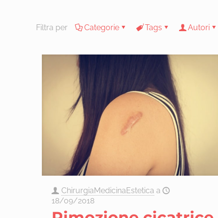
Filtra per
Categorie
Tags
Autori
ChirurgiaMedicinaEstetica
a
18/09/2018
Rimozione cicatrice