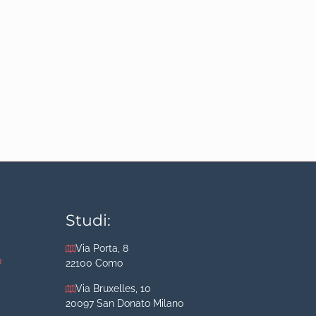
Studi:
Via Porta, 8
o
22100 Como
Via Bruxelles, 10
20097 San Donato Milano