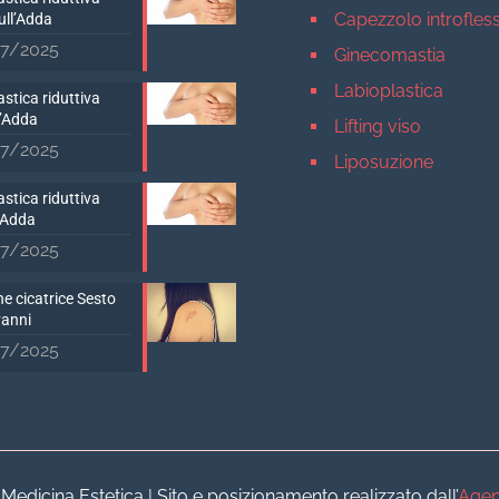
Capezzolo introfles
ull’Adda
7/2025
Ginecomastia
Labioplastica
stica riduttiva
D’Adda
Lifting viso
7/2025
Liposuzione
Mastopessi
stica riduttiva
’Adda
Mastoplastica addit
7/2025
Mastoplastica ridutt
e cicatrice Sesto
Otoplastica
vanni
Rinoplastica
7/2025
Medicina estetica Milan
Acido ialuronico vis
Aumento labbra
Botulino
dicina Estetica | Sito e posizionamento realizzato dall’
Agen