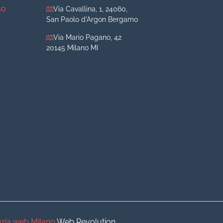
so
Via Cavallina, 1, 24060,
San Paolo d'Argon Bergamo
Via Mario Pagano, 42
20145 Milano MI
iva
iva
o
o
zia web Milano
Web Revolution.