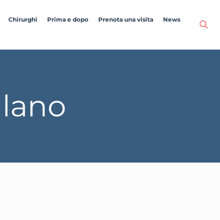
Chirurghi
Prima e dopo
Prenota una visita
News
ilano