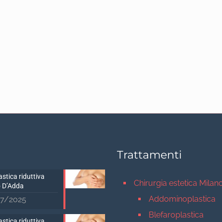
Trattamenti
stica riduttiva
Chirurgia estetica Milan
 D’Adda
Addominoplastica
7/2025
Blefaroplastica
stica riduttiva