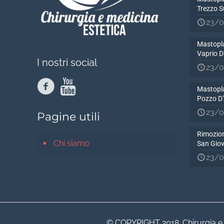
Trezzo S
23/0
Mastopla
Vaprio 
I nostri social
23/0
Mastopla
Pozzo D
23/0
Pagine utili
Rimozion
Chi siamo
San Gio
23/0
© COPYRIGHT 2018. Chirurgia e Me