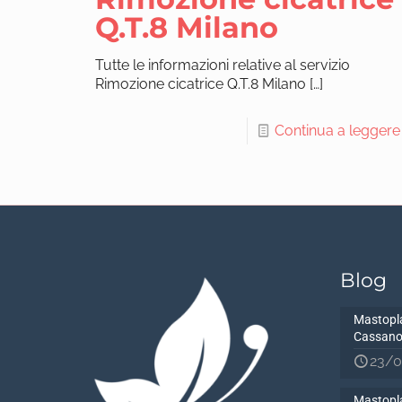
Q.T.8 Milano
Tutte le informazioni relative al servizio
Rimozione cicatrice Q.T.8 Milano
[…]
Continua a leggere
Blog
Mastopla
Cassano
23/0
Mastopla