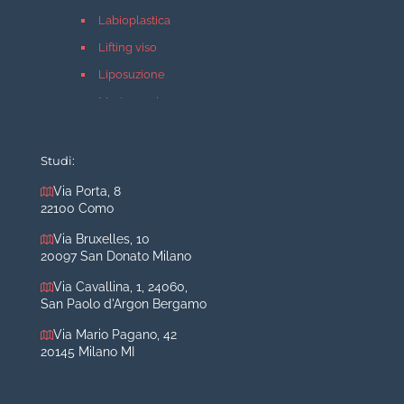
Labioplastica
Lifting viso
Liposuzione
Mastopessi
Mastoplastica additiva
Mastoplastica riduttiva
Studi:
Otoplastica
Via Porta, 8
22100 Como
Rinoplastica
Medicina estetica Milano
Via Bruxelles, 10
20097 San Donato Milano
Acido ialuronico viso
Via Cavallina, 1, 24060,
Aumento labbra
San Paolo d'Argon Bergamo
Botulino
Via Mario Pagano, 42
Filler
20145 Milano MI
Peeling chimico
Rimozione cicatrici