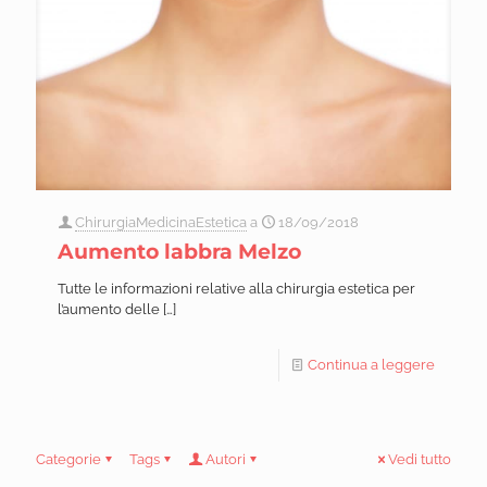
ChirurgiaMedicinaEstetica
a
18/09/2018
Aumento labbra Melzo
Tutte le informazioni relative alla chirurgia estetica per
l’aumento delle
[…]
Continua a leggere
Categorie
Tags
Autori
Vedi tutto