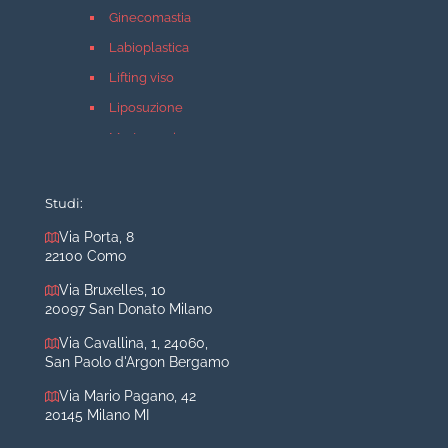
Ginecomastia
Labioplastica
Lifting viso
Liposuzione
Mastopessi
Mastoplastica additiva
Mastoplastica riduttiva
Studi:
Otoplastica
Via Porta, 8
22100 Como
Rinoplastica
Medicina estetica Milano
Via Bruxelles, 10
20097 San Donato Milano
Acido ialuronico viso
Via Cavallina, 1, 24060,
Aumento labbra
San Paolo d'Argon Bergamo
Botulino
Via Mario Pagano, 42
Filler
20145 Milano MI
Peeling chimico