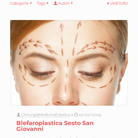
Categorie
Tags
Autori
Vedi tutto
ChirurgiaMedicinaEstetica
a
22/07/2025
Blefaroplastica Sesto San
Giovanni