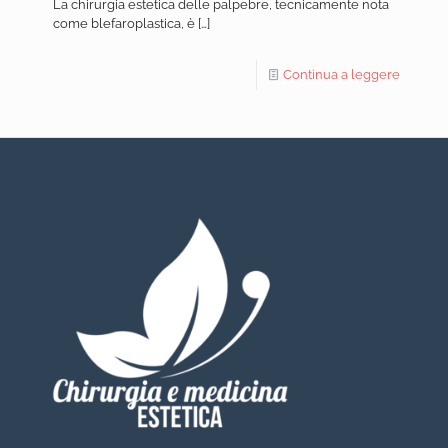
La chirurgia estetica delle palpebre, tecnicamente nota
come blefaroplastica, è
[…]
Continua a leggere