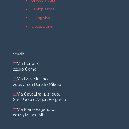
Ginecomastia
Labioplastica
Lifting viso
Liposuzione
Mastopessi
Mastoplastica additiva
Mastoplastica riduttiva
Studi:
Otoplastica
Via Porta, 8
22100 Como
Rinoplastica
Medicina estetica Milano
Via Bruxelles, 10
20097 San Donato Milano
Acido ialuronico viso
Via Cavallina, 1, 24060,
Aumento labbra
San Paolo d'Argon Bergamo
Botulino
Via Mario Pagano, 42
Filler
20145 Milano MI
Peeling chimico