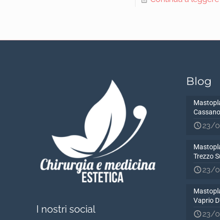
Blog
Mastopla
Cassano
23/0
Mastopla
Trezzo S
23/0
Mastopla
Vaprio 
I nostri social
23/0