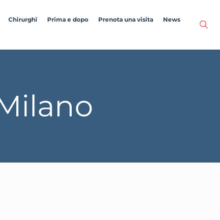
Chirurghi
Prima e dopo
Prenota una visita
News
Milano