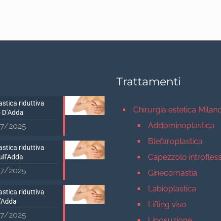
Trattamenti
stica riduttiva
Chirurgia estetica Milan
 D’Adda
Addominoplastica
7/2025
Blefaroplastica
stica riduttiva
Capezzolo introfles
ull’Adda
7/2025
Ginecomastia
Labioplastica
stica riduttiva
D’Adda
Lifting viso
7/2025
Liposuzione