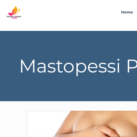
Home
Mastopessi P