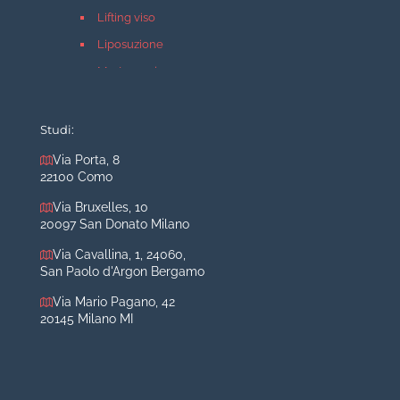
Lifting viso
Liposuzione
Mastopessi
Mastoplastica additiva
Mastoplastica riduttiva
Studi:
Otoplastica
Via Porta, 8
22100 Como
Rinoplastica
Medicina estetica Milano
Via Bruxelles, 10
20097 San Donato Milano
Acido ialuronico viso
Via Cavallina, 1, 24060,
Aumento labbra
San Paolo d'Argon Bergamo
Botulino
Via Mario Pagano, 42
Filler
20145 Milano MI
Peeling chimico
Rimozione cicatrici
Rimozione macchie