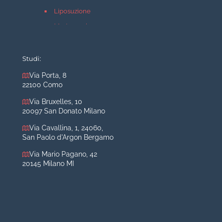
Liposuzione
Mastopessi
Mastoplastica additiva
Mastoplastica riduttiva
Studi:
Otoplastica
Via Porta, 8
22100 Como
Rinoplastica
Medicina estetica Milano
Via Bruxelles, 10
20097 San Donato Milano
Acido ialuronico viso
Via Cavallina, 1, 24060,
Aumento labbra
San Paolo d'Argon Bergamo
Botulino
Via Mario Pagano, 42
Filler
20145 Milano MI
Peeling chimico
Rimozione cicatrici
Rimozione macchie