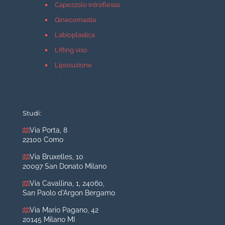
Capezzolo introflesso
Ginecomastia
Labioplastica
Lifting viso
Liposuzione
Mastopessi
Mastoplastica additiva
Mastoplastica riduttiva
Studi:
Otoplastica
Via Porta, 8
22100 Como
Rinoplastica
Medicina estetica Milano
Via Bruxelles, 10
20097 San Donato Milano
Acido ialuronico viso
Via Cavallina, 1, 24060,
Aumento labbra
San Paolo d'Argon Bergamo
Botulino
Via Mario Pagano, 42
Filler
20145 Milano MI