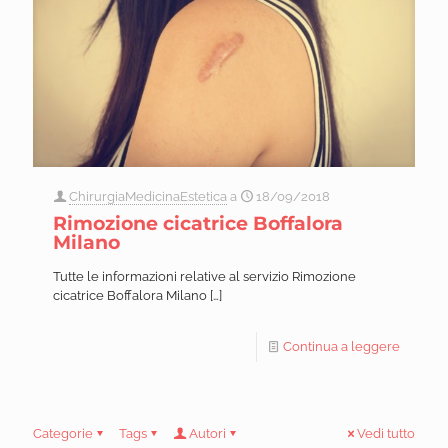
ChirurgiaMedicinaEstetica
a
18/09/2018
Rimozione cicatrice Boffalora
Milano
Tutte le informazioni relative al servizio Rimozione
cicatrice Boffalora Milano
[…]
Continua a leggere
Categorie
Tags
Autori
Vedi tutto