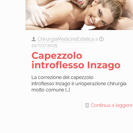
ChirurgiaMedicinaEstetica
a
22/07/2025
Capezzolo
introflesso Inzago
La correzione del capezzolo
introflesso Inzago è un’operazione chirurgia
molto comune
[…]
Continua a leggere