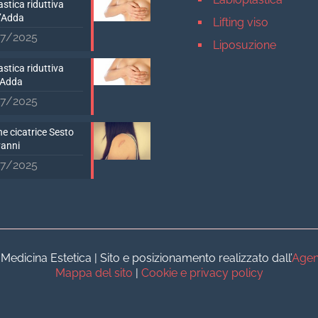
stica riduttiva
D’Adda
Lifting viso
7/2025
Liposuzione
Mastopessi
stica riduttiva
’Adda
Mastoplastica addit
7/2025
Mastoplastica ridutt
e cicatrice Sesto
Otoplastica
vanni
Rinoplastica
7/2025
Medicina estetica Milan
Acido ialuronico vis
Aumento labbra
Botulino
dicina Estetica | Sito e posizionamento realizzato dall’
Agen
Filler
Mappa del sito
|
Cookie e privacy policy
Peeling chimico
Rimozione cicatrici