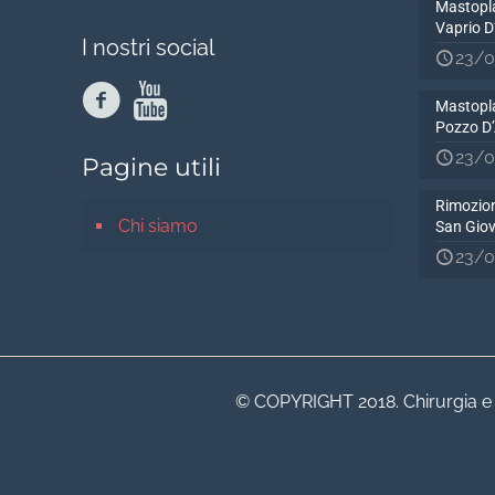
Mastopla
Vaprio 
I nostri social
23/0
Mastopla
Pozzo D
23/0
Pagine utili
Rimozion
Chi siamo
San Gio
23/0
© COPYRIGHT 2018. Chirurgia e Me