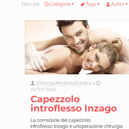
Filtra per
Categorie
Tags
Autori
ChirurgiaMedicinaEstetica
a
22/07/2025
Capezzolo
introflesso Inzago
La correzione del capezzolo
introflesso Inzago è un’operazione chirurgia