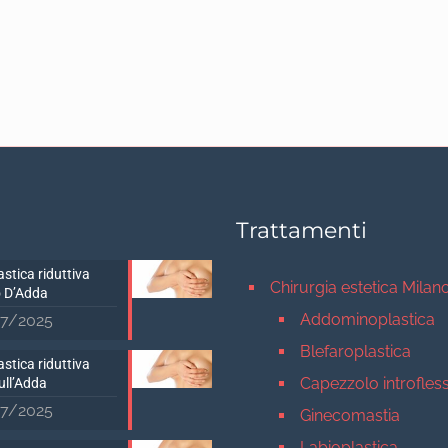
Trattamenti
stica riduttiva
Chirurgia estetica Milan
 D’Adda
Addominoplastica
7/2025
Blefaroplastica
stica riduttiva
Capezzolo introfles
ull’Adda
7/2025
Ginecomastia
Labioplastica