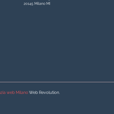
20145 Milano MI
iva
iva
o
o
zia web Milano
Web Revolution.