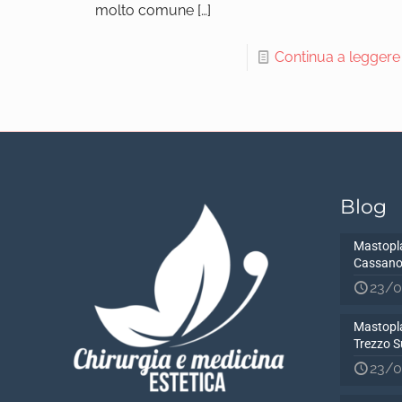
molto comune
[…]
Continua a leggere
Blog
Mastopla
Cassano
23/0
Mastopla
Trezzo S
23/0