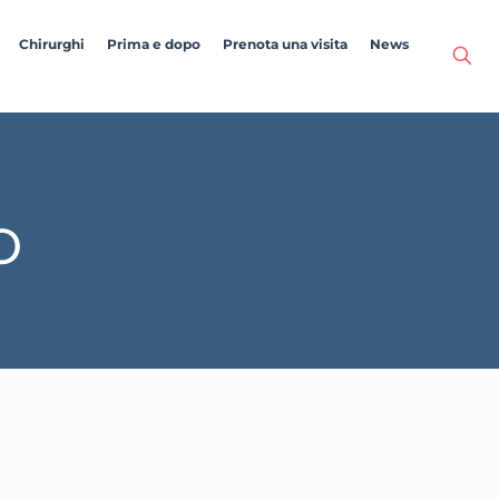
Chirurghi
Prima e dopo
Prenota una visita
News
o