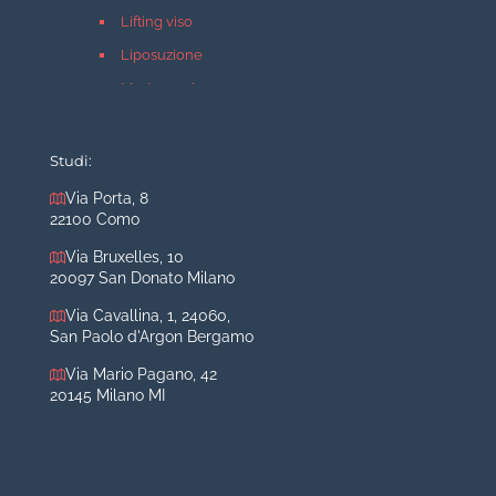
Lifting viso
Liposuzione
Mastopessi
Mastoplastica additiva
Mastoplastica riduttiva
Studi:
Otoplastica
Via Porta, 8
22100 Como
Rinoplastica
Medicina estetica Milano
Via Bruxelles, 10
20097 San Donato Milano
Acido ialuronico viso
Via Cavallina, 1, 24060,
Aumento labbra
San Paolo d'Argon Bergamo
Botulino
Via Mario Pagano, 42
Filler
20145 Milano MI
Peeling chimico
Rimozione cicatrici
Rimozione macchie