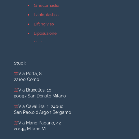
Ginecomastia
Labioplastica
Lifting viso
Liposuzione
Mastopessi
Mastoplastica additiva
Mastoplastica riduttiva
Studi:
Otoplastica
Via Porta, 8
22100 Como
Rinoplastica
Medicina estetica Milano
Via Bruxelles, 10
20097 San Donato Milano
Acido ialuronico viso
Via Cavallina, 1, 24060,
Aumento labbra
San Paolo d'Argon Bergamo
Botulino
Via Mario Pagano, 42
Filler
20145 Milano MI
Peeling chimico