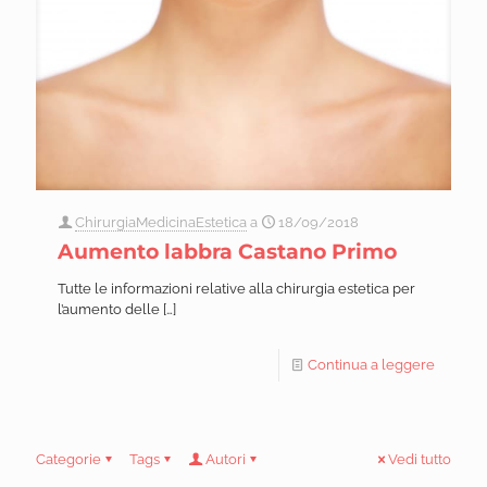
ChirurgiaMedicinaEstetica
a
18/09/2018
Aumento labbra Castano Primo
Tutte le informazioni relative alla chirurgia estetica per
l’aumento delle
[…]
Continua a leggere
Categorie
Tags
Autori
Vedi tutto