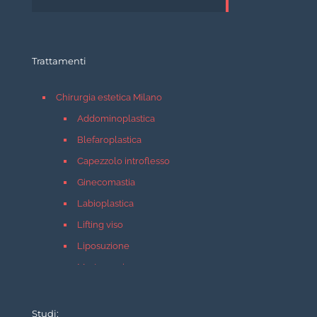
Trattamenti
Chirurgia estetica Milano
Addominoplastica
Blefaroplastica
Capezzolo introflesso
Ginecomastia
Labioplastica
Lifting viso
Liposuzione
Mastopessi
Mastoplastica additiva
Mastoplastica riduttiva
Studi: