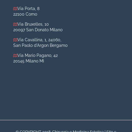
Otoplastica
Via Porta, 8
22100 Como
Rinoplastica
Medicina estetica Milano
Via Bruxelles, 10
20097 San Donato Milano
Acido ialuronico viso
Via Cavallina, 1, 24060,
Aumento labbra
San Paolo d'Argon Bergamo
Botulino
Via Mario Pagano, 42
Filler
20145 Milano MI
Peeling chimico
Rimozione cicatrici
Rimozione macchie
© COPYRIGHT 2018. Chirurgia e Medicina Estetica | Sito e