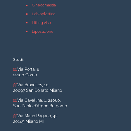
Ginecomastia
Labioplastica
Lifting viso
Liposuzione
Mastopessi
Mastoplastica additiva
Mastoplastica riduttiva
Studi:
Otoplastica
Via Porta, 8
22100 Como
Rinoplastica
Medicina estetica Milano
Via Bruxelles, 10
20097 San Donato Milano
Acido ialuronico viso
Via Cavallina, 1, 24060,
Aumento labbra
San Paolo d'Argon Bergamo
Botulino
Via Mario Pagano, 42
Filler
20145 Milano MI
Peeling chimico