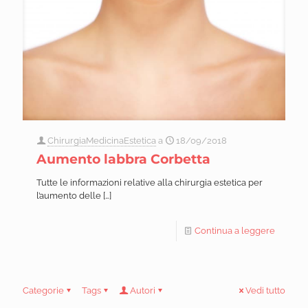
ChirurgiaMedicinaEstetica
a
18/09/2018
Aumento labbra Corbetta
Tutte le informazioni relative alla chirurgia estetica per
l’aumento delle
[…]
Continua a leggere
Categorie
Tags
Autori
Vedi tutto