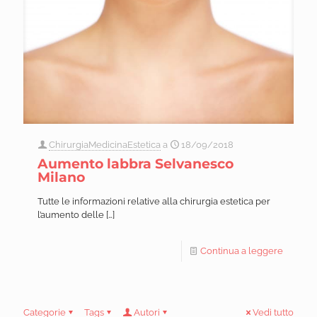
ChirurgiaMedicinaEstetica
a
18/09/2018
Aumento labbra Selvanesco
Milano
Tutte le informazioni relative alla chirurgia estetica per
l’aumento delle
[…]
Continua a leggere
Categorie
Tags
Autori
Vedi tutto