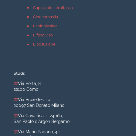
Capezzolo introflesso
Ginecomastia
Labioplastica
Lifting viso
Liposuzione
Mastopessi
Mastoplastica additiva
Mastoplastica riduttiva
Studi:
Otoplastica
Via Porta, 8
22100 Como
Rinoplastica
Medicina estetica Milano
Via Bruxelles, 10
20097 San Donato Milano
Acido ialuronico viso
Via Cavallina, 1, 24060,
Aumento labbra
San Paolo d'Argon Bergamo
Botulino
Via Mario Pagano, 42
Filler