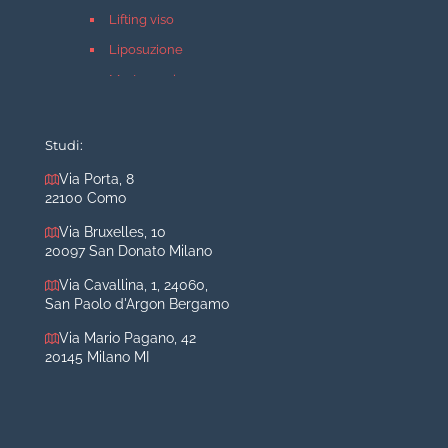
Lifting viso
Liposuzione
Mastopessi
Mastoplastica additiva
Mastoplastica riduttiva
Studi:
Otoplastica
Via Porta, 8
22100 Como
Rinoplastica
Medicina estetica Milano
Via Bruxelles, 10
20097 San Donato Milano
Acido ialuronico viso
Via Cavallina, 1, 24060,
Aumento labbra
San Paolo d'Argon Bergamo
Botulino
Via Mario Pagano, 42
Filler
20145 Milano MI
Peeling chimico
Rimozione cicatrici
Rimozione macchie