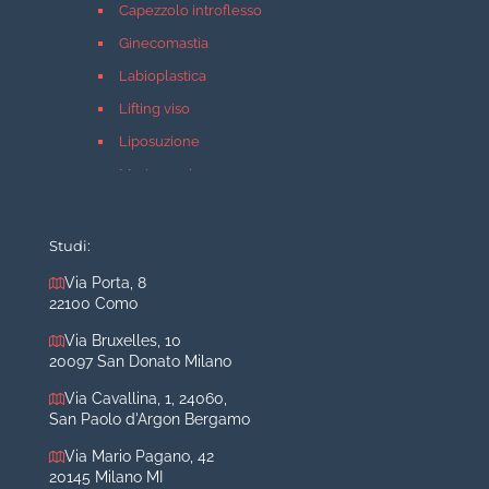
Capezzolo introflesso
Ginecomastia
Labioplastica
Lifting viso
Liposuzione
Mastopessi
Mastoplastica additiva
Mastoplastica riduttiva
Studi:
Otoplastica
Via Porta, 8
22100 Como
Rinoplastica
Medicina estetica Milano
Via Bruxelles, 10
20097 San Donato Milano
Acido ialuronico viso
Via Cavallina, 1, 24060,
Aumento labbra
San Paolo d'Argon Bergamo
Botulino
Via Mario Pagano, 42
Filler
20145 Milano MI