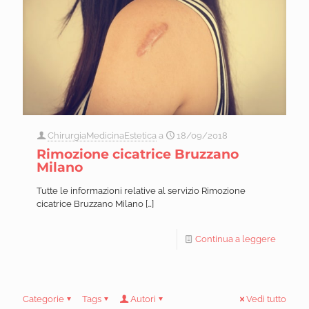
ChirurgiaMedicinaEstetica
a
18/09/2018
Rimozione cicatrice Bruzzano
Milano
Tutte le informazioni relative al servizio Rimozione
cicatrice Bruzzano Milano
[…]
Continua a leggere
Categorie
Tags
Autori
Vedi tutto